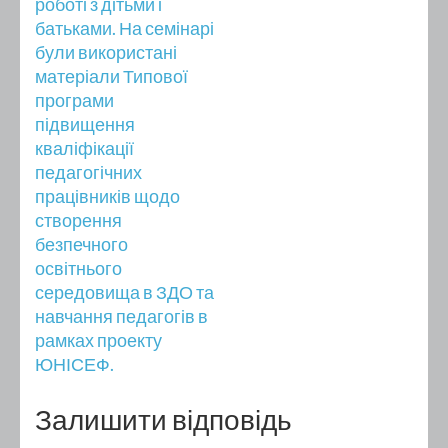
роботі з дітьми і
батьками. На семінарі
були використані
матеріали Типової
програми
підвищення
кваліфікації
педагогічних
працівників щодо
створення
безпечного
освітнього
середовища в ЗДО та
навчання педагогів в
рамках проекту
ЮНІСЕФ.
Залишити відповідь