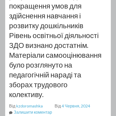
покращення умов для
здійснення навчання і
розвитку дошкільників
Рівень освітньої діяльності
ЗДО визнано достатнім.
Матеріали самооцінювання
було розглянуто на
педагогічній нараді та
зборах трудового
колективу.
Від
kzdoromashka
Від
4 Червня, 2024
до
Залишити коментар