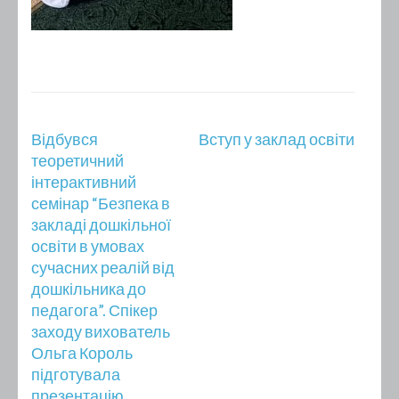
Навігація
Відбувся
Вступ у заклад освіти
записів
теоретичний
інтерактивний
семінар “Безпека в
закладі дошкільної
освіти в умовах
сучасних реалій від
дошкільника до
педагога”. Спікер
заходу вихователь
Ольга Король
підготувала
презентацію