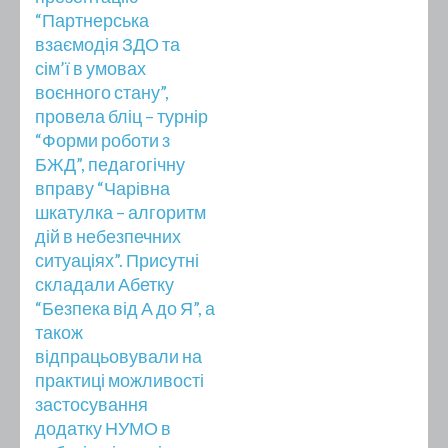
“Партнерська
взаємодія ЗДО та
сім’ї в умовах
воєнного стану”,
провела бліц – турнір
“Форми роботи з
БЖД”, педагогічну
вправу “Чарівна
шкатулка – алгоритм
дій в небезпечних
ситуаціях”. Присутні
складали Абетку
“Безпека від А до Я”, а
також
відпрацьовували на
практиці можливості
застосування
додатку НУМО в