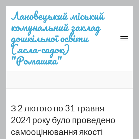
Перейти
Лановецький міський
до
комунальний заклад
вмісту
(натисніть
дошкільної освіти
Enter)
(ясла-садок)
"Ромашка"
З 2 лютого по 31 травня
2024 року було проведено
самооцінювання якості